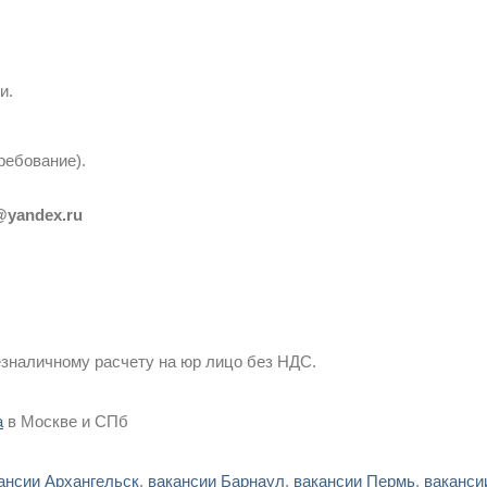
и.
требование).
@yandex.ru
зналичному расчету на юр лицо без НДС.
а
в Москве и СПб
ансии Архангельск
,
вакансии Барнаул
,
вакансии Пермь
,
ваканси