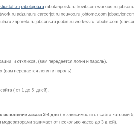
ticstaff.ru
rabotajob.ru
rabota-ipoisk.ru trovit.com workius.ru jobsor
hotwork.ru adzuna.ru careerjet.ru neuvoo.ru jobtome.com jobsavior.co
itula.ru zapmeta.ru jobcons.ru jobbis.ru workez.ru rabotis.com (списо
ации и откликов, (вам передается логин и пароль).
.(вам передается логин и пароль).
йта ( от 1 до 5 дней).
к исполение заказа 3-4 дня
( в зависимости от сайта который 
 модераторами занимает от несколько часов до 3 дней).