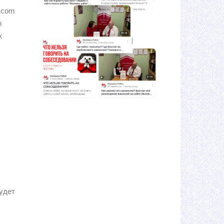
a.com
m
к
будет