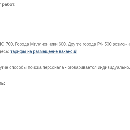
 работ
:
МО 700, Города Миллионники 600, Другие города РФ 500 возможн
десь:
тарифы на размещение вакансий
угие способы поиска персонала - оговаривается индивидуально.
ть: